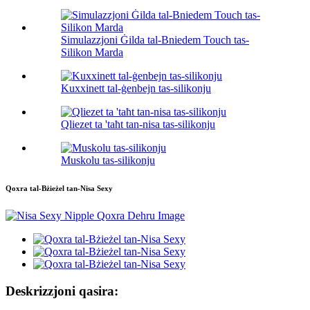
Simulazzjoni Ġilda tal-Bniedem Touch tas-
Silikon Marda
Kuxxinett tal-ġenbejn tas-silikonju
Qliezet ta 'taħt tan-nisa tas-silikonju
Muskolu tas-silikonju
Qoxra tal-Bżieżel tan-Nisa Sexy
Deskrizzjoni qasira: