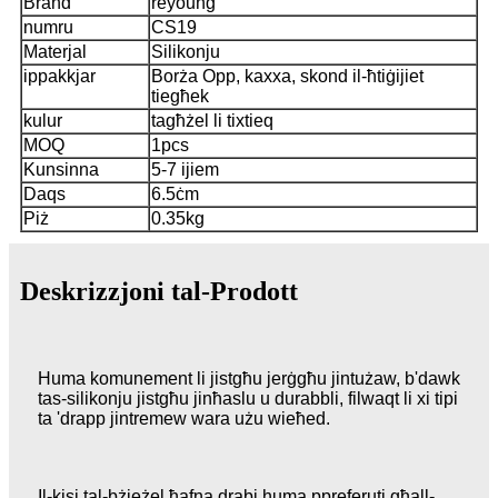
Brand
reyoung
numru
CS19
Materjal
Silikonju
ippakkjar
Borża Opp, kaxxa, skond il-ħtiġijiet
tiegħek
kulur
tagħżel li tixtieq
MOQ
1pcs
Kunsinna
5-7 ijiem
Daqs
6.5ċm
Piż
0.35kg
Deskrizzjoni tal-Prodott
Huma komunement li jistgħu jerġgħu jintużaw, b'dawk
tas-silikonju jistgħu jinħaslu u durabbli, filwaqt li xi tipi
ta 'drapp jintremew wara użu wieħed.
Il-kisi tal-bżieżel ħafna drabi huma ppreferuti għall-