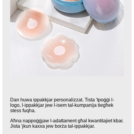
Dan huwa ippakkjar personalizzat. Tista 'tpoġġi l-
logo, l-ippakkjar jew l-isem tal-kumpanija tiegħek
stess fuqha.
Aħna nappoġġjaw l-adattament għal kwantitajiet kbar.
Jista 'jkun kaxxa jew borża tal-ippakkjar.