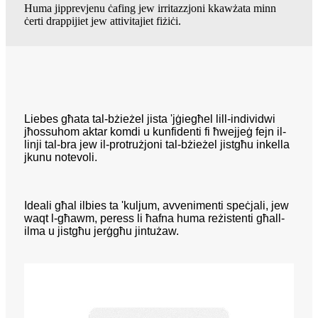
Huma jipprevjenu ċafing jew irritazzjoni kkawżata minn
ċerti drappijiet jew attivitajiet fiżiċi.
Liebes għata tal-bżieżel jista 'jġiegħel lill-individwi
jħossuhom aktar komdi u kunfidenti fi ħwejjeġ fejn il-
linji tal-bra jew il-protrużjoni tal-bżieżel jistgħu inkella
jkunu notevoli.
Ideali għal ilbies ta 'kuljum, avvenimenti speċjali, jew
waqt l-għawm, peress li ħafna huma reżistenti għall-
ilma u jistgħu jerġgħu jintużaw.