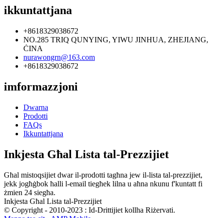
ikkuntattjana
+8618329038672
NO.285 TRIQ QUNYING, YIWU JINHUA, ZHEJIANG,
ĊINA
nurawongrn@163.com
+8618329038672
imformazzjoni
Dwarna
Prodotti
FAQs
Ikkuntattjana
Inkjesta Għal Lista tal-Prezzijiet
Għal mistoqsijiet dwar il-prodotti tagħna jew il-lista tal-prezzijiet,
jekk jogħġbok ħalli l-email tiegħek lilna u aħna nkunu f'kuntatt fi
żmien 24 siegħa.
Inkjesta Għal Lista tal-Prezzijiet
© Copyright - 2010-2023 : Id-Drittijiet kollha Riżervati.