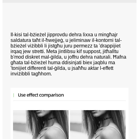
Il-kisi tal-bżieżel jipprovdu dehra lixxa u mingħajr
saldatura taħt il-ħwejjeġ, u jeliminaw il-kontorni tal-
bżieżel viżibbli li jistgħu juru permezz ta 'drappijiet
irqaq jew stretti. Meta jintlibsu kif suppost, jitħalltu
b'mod diskret mal-ġilda, u joffru dehra naturali. Ħafna
għata tal-bżieżel huma ddisinjati biex jaqblu ma
'tonijiet differenti tal-ġilda, u jsaħħu aktar l-effett
inviżibbli tagħhom.