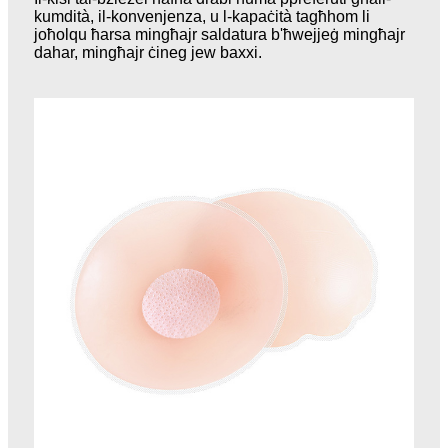
kumdità, il-konvenjenza, u l-kapaċità tagħhom li
joħolqu ħarsa mingħajr saldatura b'ħwejjeġ mingħajr
dahar, mingħajr ċineg jew baxxi.