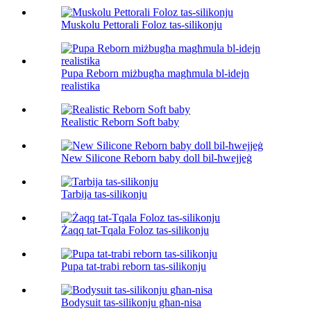
Muskolu Pettorali Foloz tas-silikonju
Pupa Reborn miżbugħa magħmula bl-idejn
realistika
Realistic Reborn Soft baby
New Silicone Reborn baby doll bil-ħwejjeġ
Tarbija tas-silikonju
Żaqq tat-Tqala Foloz tas-silikonju
Pupa tat-trabi reborn tas-silikonju
Bodysuit tas-silikonju għan-nisa