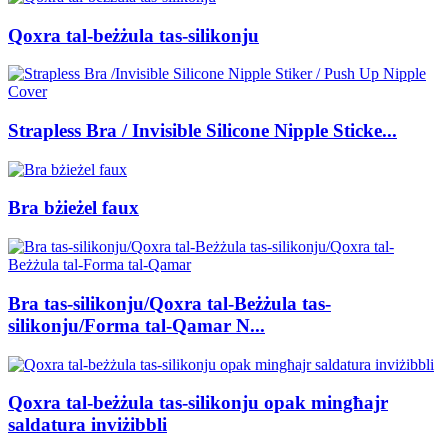
Qoxra tal-beżżula tas-silikonju
Strapless Bra / Invisible Silicone Nipple Sticke...
Bra bżieżel faux
Bra tas-silikonju/Qoxra tal-Beżżula tas-
silikonju/Forma tal-Qamar N...
Qoxra tal-beżżula tas-silikonju opak mingħajr
saldatura inviżibbli