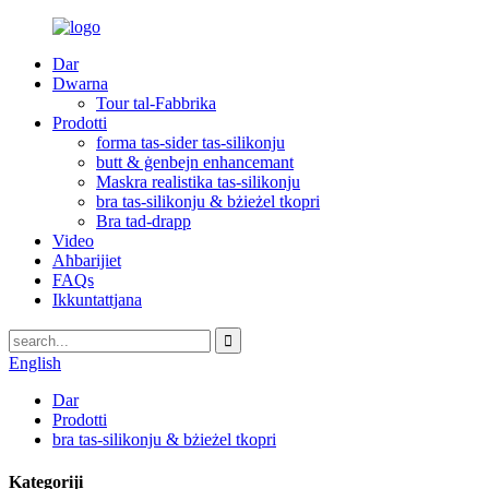
Dar
Dwarna
Tour tal-Fabbrika
Prodotti
forma tas-sider tas-silikonju
butt & ġenbejn enhancemant
Maskra realistika tas-silikonju
bra tas-silikonju & bżieżel tkopri
Bra tad-drapp
Video
Aħbarijiet
FAQs
Ikkuntattjana
English
Dar
Prodotti
bra tas-silikonju & bżieżel tkopri
Kategoriji