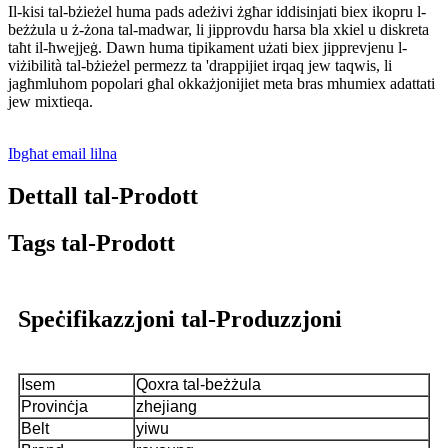
Il-kisi tal-bżieżel huma pads adeżivi żgħar iddisinjati biex ikopru l-
beżżula u ż-żona tal-madwar, li jipprovdu ħarsa bla xkiel u diskreta
taħt il-ħwejjeġ. Dawn huma tipikament użati biex jipprevjenu l-
viżibilità tal-bżieżel permezz ta 'drappijiet irqaq jew taqwis, li
jagħmluhom popolari għal okkażjonijiet meta bras mhumiex adattati
jew mixtieqa.
Ibgħat email lilna
Dettall tal-Prodott
Tags tal-Prodott
Speċifikazzjoni tal-Produzzjoni
Isem
Qoxra tal-beżżula
Provinċja
zhejiang
Belt
yiwu