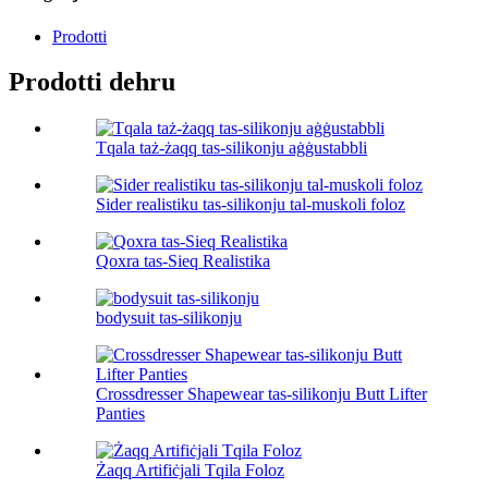
Prodotti
Prodotti dehru
Tqala taż-żaqq tas-silikonju aġġustabbli
Sider realistiku tas-silikonju tal-muskoli foloz
Qoxra tas-Sieq Realistika
bodysuit tas-silikonju
Crossdresser Shapewear tas-silikonju Butt Lifter
Panties
Żaqq Artifiċjali Tqila Foloz