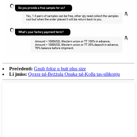
Preċedenti:
Ġnub foloz u butt plus size
Li jmiss:
Qoxra tal-Beżżula Opaka tal-Kolla tas-silikonju