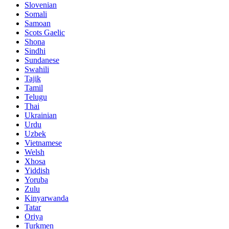
Slovenian
Somali
Samoan
Scots Gaelic
Shona
Sindhi
Sundanese
Swahili
Tajik
Tamil
Telugu
Thai
Ukrainian
Urdu
Uzbek
Vietnamese
Welsh
Xhosa
Yiddish
Yoruba
Zulu
Kinyarwanda
Tatar
Oriya
Turkmen