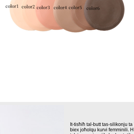
It-tisħiħ tal-butt tas-silikonju 
biex joħolqu kurvi femminili. 