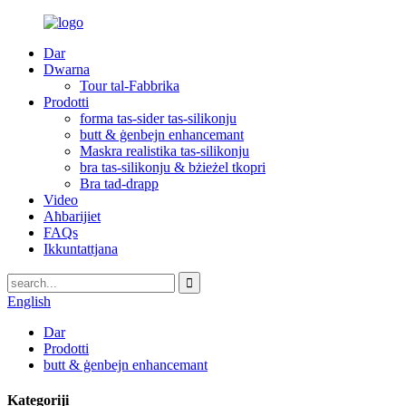
Dar
Dwarna
Tour tal-Fabbrika
Prodotti
forma tas-sider tas-silikonju
butt & ġenbejn enhancemant
Maskra realistika tas-silikonju
bra tas-silikonju & bżieżel tkopri
Bra tad-drapp
Video
Aħbarijiet
FAQs
Ikkuntattjana
English
Dar
Prodotti
butt & ġenbejn enhancemant
Kategoriji