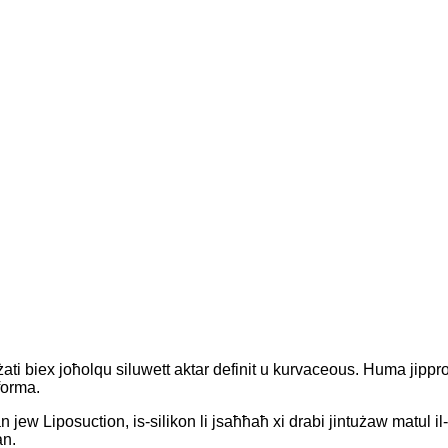
ati biex joħolqu siluwett aktar definit u kurvaceous. Huma jipprovd
forma.
an jew Liposuction, is-silikon li jsaħħaħ xi drabi jintużaw matul i
an.