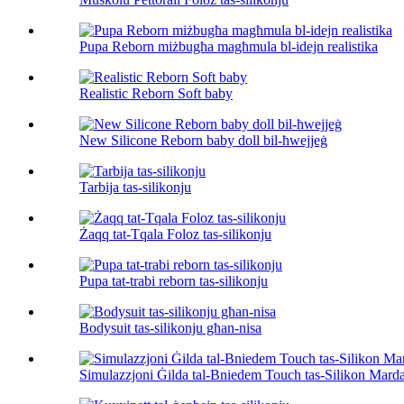
Pupa Reborn miżbugħa magħmula bl-idejn realistika
Realistic Reborn Soft baby
New Silicone Reborn baby doll bil-ħwejjeġ
Tarbija tas-silikonju
Żaqq tat-Tqala Foloz tas-silikonju
Pupa tat-trabi reborn tas-silikonju
Bodysuit tas-silikonju għan-nisa
Simulazzjoni Ġilda tal-Bniedem Touch tas-Silikon Mard