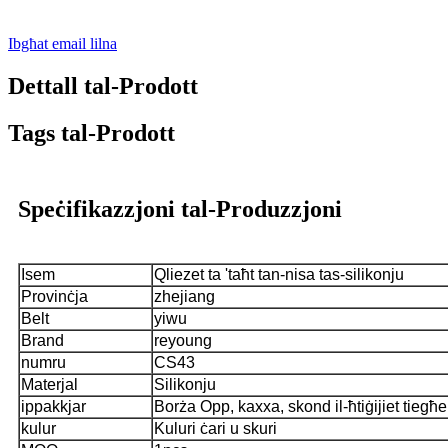
Ibgħat email lilna
Dettall tal-Prodott
Tags tal-Prodott
Speċifikazzjoni tal-Produzzjoni
Isem
Qliezet ta 'taħt tan-nisa tas-silikonju
Provinċja
zhejiang
Belt
yiwu
Brand
reyoung
numru
CS43
Materjal
Silikonju
ippakkjar
Borża Opp, kaxxa, skond il-ħtiġijiet tiegħ
kulur
Kuluri ċari u skuri