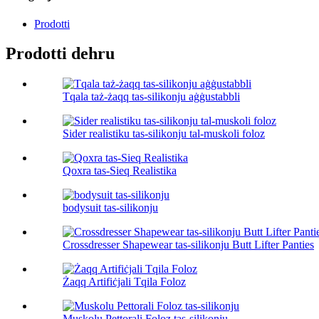
Prodotti
Prodotti dehru
Tqala taż-żaqq tas-silikonju aġġustabbli
Sider realistiku tas-silikonju tal-muskoli foloz
Qoxra tas-Sieq Realistika
bodysuit tas-silikonju
Crossdresser Shapewear tas-silikonju Butt Lifter Panties
Żaqq Artifiċjali Tqila Foloz
Muskolu Pettorali Foloz tas-silikonju