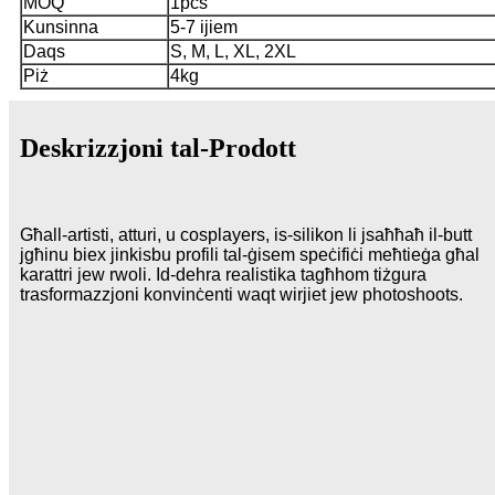
MOQ
1pcs
Kunsinna
5-7 ijiem
Daqs
S, M, L, XL, 2XL
Piż
4kg
Deskrizzjoni tal-Prodott
Għall-artisti, atturi, u cosplayers, is-silikon li jsaħħaħ il-butt
jgħinu biex jinkisbu profili tal-ġisem speċifiċi meħtieġa għal
karattri jew rwoli. Id-dehra realistika tagħhom tiżgura
trasformazzjoni konvinċenti waqt wirjiet jew photoshoots.