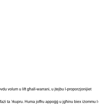
u volum u lift għall-warrani, u jtejbu l-proporzjonijiet
l-fażi ta 'rkupru. Huma joffru appoġġ u jgħinu biex iżommu l-