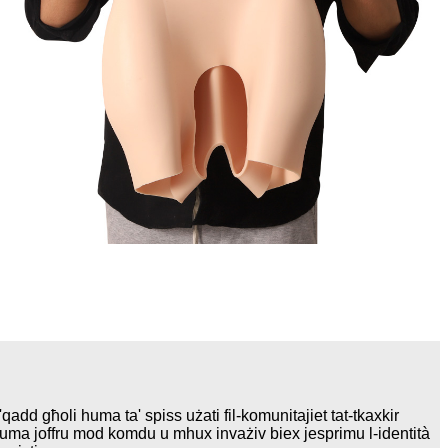
ta 'qadd għoli huma ta' spiss użati fil-komunitajiet tat-tkaxkir
Huma joffru mod komdu u mhux invażiv biex jesprimu l-identità