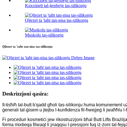
Kuxxinett tal-ġenbejn tas-silikonju
Qliezet ta 'taħt tan-nisa tas-silikonju
Muskolu tas-silikonju
Qliezet ta 'taħt tan-nisa tas-silikonju
Deskrizzjoni qasira:
It-tisħiħ tal-butt b'qadd għoli tas-silikonju huma komunement uż
ġenerali tal-ġisem u jtejbu l-kunfidenza fil-ħwejjeġ li jwaħħlu l-
Fi proċeduri kosmetiċi jew rikostruzzjoni bħal Butt Lifts Brażilj
forma mixtieqa filwaqt li jnaqqsu l-pressjoni fuq iż-żoni tal-fejq