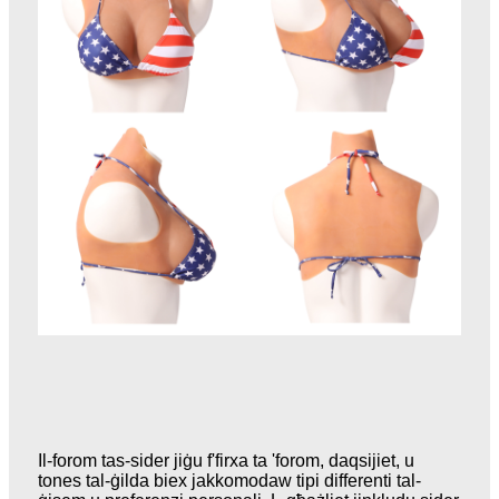
Il-forom tas-sider jiġu f'firxa ta 'forom, daqsijiet, u
tones tal-ġilda biex jakkomodaw tipi differenti tal-