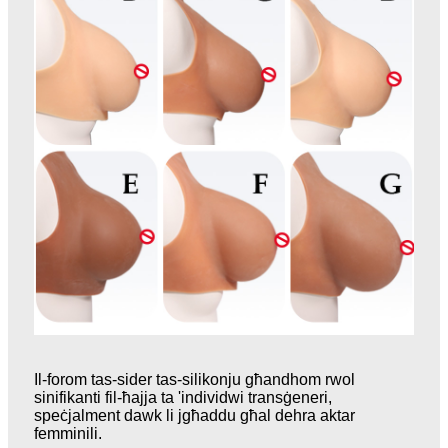
Il-forom tas-sider tas-silikonju għandhom rwol
sinifikanti fil-ħajja ta 'individwi transġeneri,
speċjalment dawk li jgħaddu għal dehra aktar
femminili.