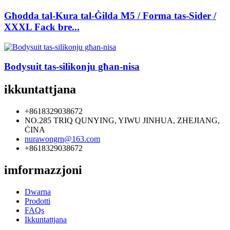
Għodda tal-Kura tal-Ġilda M5 / Forma tas-Sider /
XXXL Fack bre...
Bodysuit tas-silikonju għan-nisa
ikkuntattjana
+8618329038672
NO.285 TRIQ QUNYING, YIWU JINHUA, ZHEJIANG,
ĊINA
nurawongrn@163.com
+8618329038672
imformazzjoni
Dwarna
Prodotti
FAQs
Ikkuntattjana