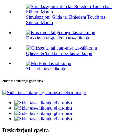
Simulazzjoni Ġilda tal-Bniedem Touch tas-
Silikon Marda
Kuxxinett tal-ġenbejn tas-silikonju
Qliezet ta 'taħt tan-nisa tas-silikonju
Muskolu tas-silikonju
Sider tas-silikonju għan-nisa
Deskrizzjoni qasira: