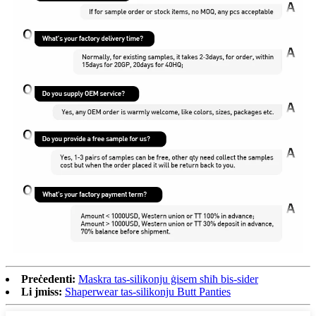
Preċedenti:
Maskra tas-silikonju ġisem sħiħ bis-sider
Li jmiss:
Shaperwear tas-silikonju Butt Panties