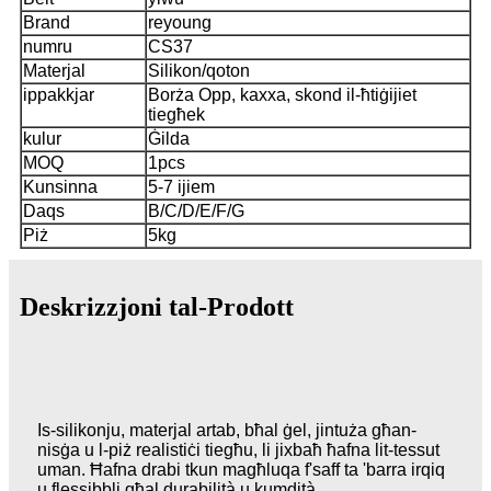
Brand
reyoung
numru
CS37
Materjal
Silikon/qoton
ippakkjar
Borża Opp, kaxxa, skond il-ħtiġijiet
tiegħek
kulur
Ġilda
MOQ
1pcs
Kunsinna
5-7 ijiem
Daqs
B/C/D/E/F/G
Piż
5kg
Deskrizzjoni tal-Prodott
Is-silikonju, materjal artab, bħal ġel, jintuża għan-
nisġa u l-piż realistiċi tiegħu, li jixbaħ ħafna lit-tessut
uman. Ħafna drabi tkun magħluqa f'saff ta 'barra irqiq
u flessibbli għal durabilità u kumdità.