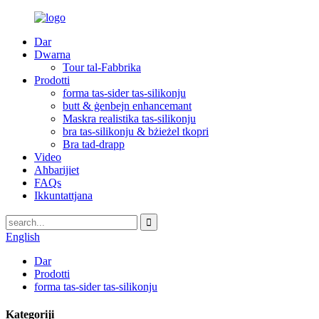
Dar
Dwarna
Tour tal-Fabbrika
Prodotti
forma tas-sider tas-silikonju
butt & ġenbejn enhancemant
Maskra realistika tas-silikonju
bra tas-silikonju & bżieżel tkopri
Bra tad-drapp
Video
Aħbarijiet
FAQs
Ikkuntattjana
English
Dar
Prodotti
forma tas-sider tas-silikonju
Kategoriji