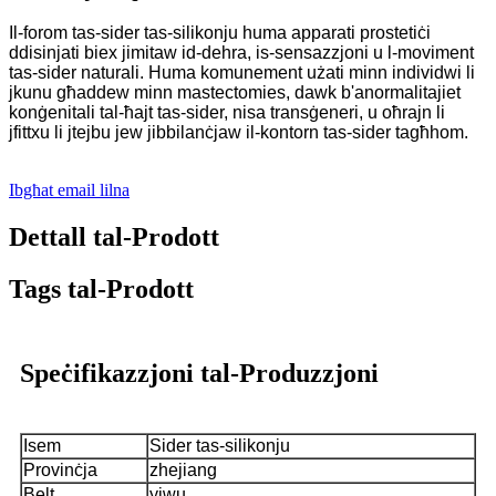
Il-forom tas-sider tas-silikonju huma apparati prostetiċi
ddisinjati biex jimitaw id-dehra, is-sensazzjoni u l-moviment
tas-sider naturali. Huma komunement użati minn individwi li
jkunu għaddew minn mastectomies, dawk b'anormalitajiet
konġenitali tal-ħajt tas-sider, nisa transġeneri, u oħrajn li
jfittxu li jtejbu jew jibbilanċjaw il-kontorn tas-sider tagħhom.
Ibgħat email lilna
Dettall tal-Prodott
Tags tal-Prodott
Speċifikazzjoni tal-Produzzjoni
Isem
Sider tas-silikonju
Provinċja
zhejiang
Belt
yiwu