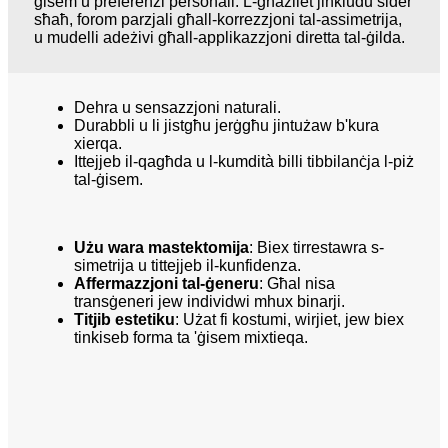
ġisem u preferenzi personali. L-għażliet jinkludu sider
sħaħ, forom parzjali għall-korrezzjoni tal-assimetrija,
u mudelli adeżivi għall-applikazzjoni diretta tal-ġilda.
Dehra u sensazzjoni naturali.
Durabbli u li jistgħu jerġgħu jintużaw b'kura
xierqa.
Ittejjeb il-qagħda u l-kumdità billi tibbilanċja l-piż
tal-ġisem.
Użu wara mastektomija
: Biex tirrestawra s-
simetrija u tittejjeb il-kunfidenza.
Affermazzjoni tal-ġeneru
: Għal nisa
transġeneri jew individwi mhux binarji.
Titjib estetiku
: Użat fi kostumi, wirjiet, jew biex
tinkiseb forma ta 'ġisem mixtieqa.