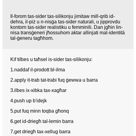
Il-forom tas-sider tas-silikonju jimitaw mill-qrib id-
dehra, il-piż u n-nisġa tas-sider naturali, u jipprovdu
kontorn tas-sider realistiku u femminili. Dan jgħin lin-
nisa transġeneri jħossuhom aktar allinjati mal-identità
tal-ġeneru tagħhom.
Kif tilbes u taħsel is-sider tas-silikonju:
1.naddaf il-prodott bl-ilma
2.apply it-trab tat-trabi fuq ġewwa u barra
3.ilbes ix-xibka tax-xagħar
4.push up b'idejk
5.put fuq minn toqba għonq
6.get id-driegħ tal-lemin barra
7.get driegħ tax-xellug barra