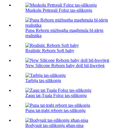
Muskolu Pettorali Foloz tas-silikonju
Pupa Reborn miżbugħa magħmula bl-idejn
realistika
Realistic Reborn Soft baby
New Silicone Reborn baby doll bil-ħwejjeġ
Tarbija tas-silikonju
Żaqq tat-Tqala Foloz tas-silikonju
Pupa tat-trabi reborn tas-silikonju
Bodysuit tas-silikonju għan-nisa