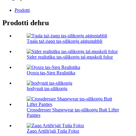
Prodotti
Prodotti dehru
Tqala taż-żaqq tas-silikonju aġġustabbli
Sider realistiku tas-silikonju tal-muskoli foloz
Qoxra tas-Sieq Realistika
bodysuit tas-silikonju
Crossdresser Shapewear tas-silikonju Butt Lifter
Panties
Żaqq Artifiċjali Tqila Foloz