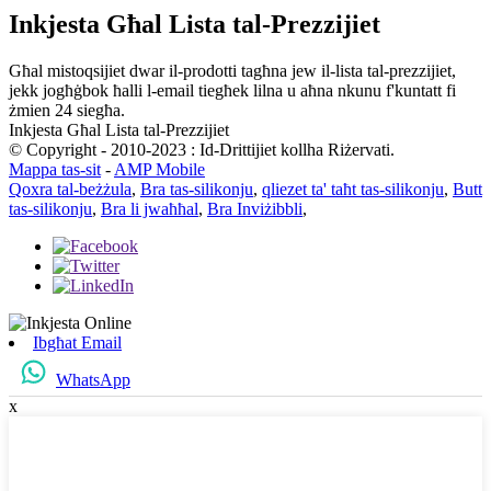
Inkjesta Għal Lista tal-Prezzijiet
Għal mistoqsijiet dwar il-prodotti tagħna jew il-lista tal-prezzijiet,
jekk jogħġbok ħalli l-email tiegħek lilna u aħna nkunu f'kuntatt fi
żmien 24 siegħa.
Inkjesta Għal Lista tal-Prezzijiet
© Copyright - 2010-2023 : Id-Drittijiet kollha Riżervati.
Mappa tas-sit
-
AMP Mobile
Qoxra tal-beżżula
,
Bra tas-silikonju
,
qliezet ta' taħt tas-silikonju
,
Butt
tas-silikonju
,
Bra li jwaħħal
,
Bra Inviżibbli
,
Ibgħat Email
WhatsApp
x