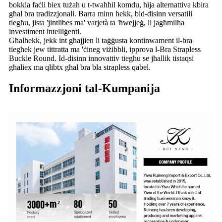
bokkla faċli biex tużah u t-twaħħil komdu, hija alternattiva kbira
għal bra tradizzjonali. Barra minn hekk, bid-disinn versatili
tiegħu, jista 'jintlibes ma' varjetà ta 'ħwejjeġ, li jagħmilha
investiment intelliġenti.
Għalhekk, jekk int għajjien li taġġusta kontinwament il-bra
tiegħek jew tittratta ma 'ċineg viżibbli, ipprova l-Bra Strapless
Buckle Round. Id-disinn innovattiv tiegħu se jħallik tistaqsi
għaliex ma qlibtx għal bra bla strapless qabel.
Informazzjoni tal-Kumpanija