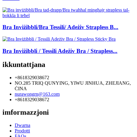
Bra Inviżibbli/Bra Tessili/ Adeżiv Strapless B...
Bra Inviżibbli / Tessili Adeżiv Bra / Strapless...
ikkuntattjana
+8618329038672
NO.285 TRIQ QUNYING, YIWU JINHUA, ZHEJIANG,
ĊINA
nurawongrn@163.com
+8618329038672
imformazzjoni
Dwarna
Prodotti
FAQs