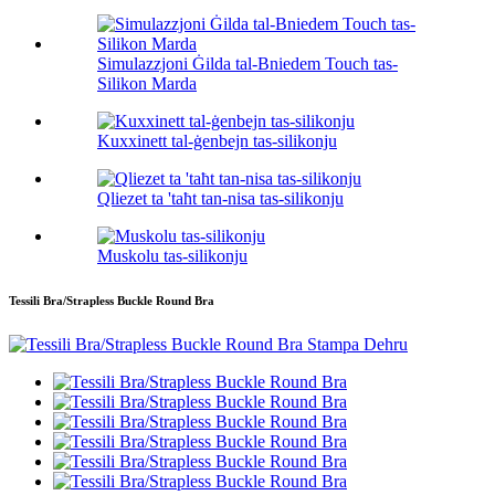
Simulazzjoni Ġilda tal-Bniedem Touch tas-
Silikon Marda
Kuxxinett tal-ġenbejn tas-silikonju
Qliezet ta 'taħt tan-nisa tas-silikonju
Muskolu tas-silikonju
Tessili Bra/Strapless Buckle Round Bra