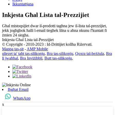
Ikkuntattjana
Inkjesta Għal Lista tal-Prezzijiet
Għal mistoqsijiet dwar il-prodotti tagħna jew il-lista tal-prezzijiet,
jekk jogħġbok ħalli l-email tiegħek lilna u aħna nkunu f'kuntatt fi
żmien 24 siegħa.
Inkjesta Għal Lista tal-Prezzijiet
© Copyright - 2010-2023 : Id-Drittijiet kollha Riżervati.
Mappa tas-sit
-
AMP Mobile
qliezet ta' taħt tas-silikonju
,
Bra tas-silikonju
,
Qoxra tal-beżżula
,
Bra
li jwaħħal
,
Bra Inviżibbli
,
Butt tas-silikonju
,
Ibgħat Email
WhatsApp
x