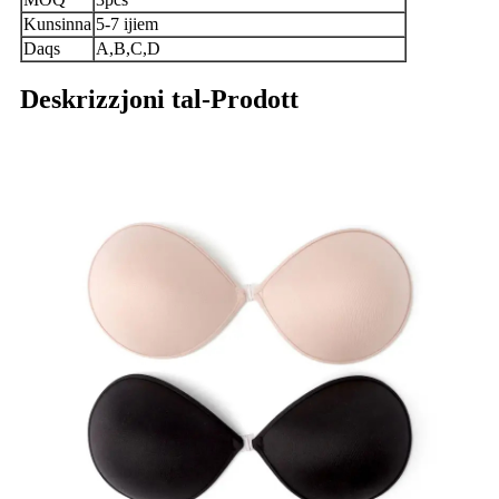
Kunsinna
5-7 ijiem
Daqs
A,B,C,D
Deskrizzjoni tal-Prodott