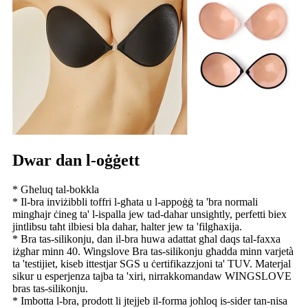
Dwar dan l-oġġett
* Għeluq tal-bokkla
* Il-bra inviżibbli toffri l-għata u l-appoġġ ta 'bra normali
mingħajr ċineg ta' l-ispalla jew tad-dahar unsightly, perfetti biex
jintlibsu taħt ilbiesi bla dahar, halter jew ta 'filgħaxija.
* Bra tas-silikonju, dan il-bra huwa adattat għal daqs tal-faxxa
iżgħar minn 40. Wingslove Bra tas-silikonju għadda minn varjetà
ta 'testijiet, kiseb ittestjar SGS u ċertifikazzjoni ta' TUV. Materjal
sikur u esperjenza tajba ta 'xiri, nirrakkomandaw WINGSLOVE
bras tas-silikonju.
* Imbotta l-bra, prodott li jtejjeb il-forma joħloq is-sider tan-nisa