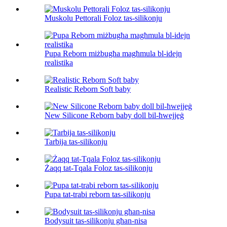
Muskolu Pettorali Foloz tas-silikonju
Pupa Reborn miżbugħa magħmula bl-idejn
realistika
Realistic Reborn Soft baby
New Silicone Reborn baby doll bil-ħwejjeġ
Tarbija tas-silikonju
Żaqq tat-Tqala Foloz tas-silikonju
Pupa tat-trabi reborn tas-silikonju
Bodysuit tas-silikonju għan-nisa