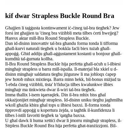
kif dwar Strapless Buckle Round Bra
Għajjien li taġġusta kontinwament iċ-ċineg tal-bra tiegħek? Jew
forsi int għajjien ta 'ċineg bra viżibbli meta tilbes ċerti ħwejjeġ?
Ħaresx aktar mill-Bra Round Strapless Buckle.
Dan id-disinn innovattiv tal-bra għandu forma tonda li tifforma
għall-kurvi naturali tiegħek u bokkla faċli biex tużah għall-
appoġġ. Għid addiju għall-aġġustament kostanti u bonjour għall-
kumdità tal-ġurnata kollha.
Il-Bra Round Strapless Buckle hija perfetta għall-uċuħ u l-ilbiesi
mingħajr strapless u barra mill-ispalla. Il-materjal bla xkiel u d-
disinn mingħajr saldatura tiegħu jiżguraw li ma joħloqx ċapep
jew ħotob mhux mixtieqa. Barra minn hekk, bil-bonus miżjud ta
'l-ebda ċineg viżibbli, tista' b'fiduċja tilbes kwalunkwe ilbies
mingħajr ma tinkwieta dwar il-wiri tal-bra tiegħek.
Imma tħallix l-isem iqarraqlek. Din il-bra mhix biss għal
okkażjonijiet mingħajr strapless. Id-disinn uniku tiegħu jagħmilha
wkoll għażla kbira għal tops u ilbiesi baxxi. Il-forma tonda
tipprovdi appoġġ u kopertura żejda, u tagħtik il-kunfidenza li
tilbes l-istili favoriti tiegħek ta 'qatgħa baxxa.
U għal dawk li huma xettiċi dwar li jmorru mingħajr strapless, il-
Strpless Buckle Round Bra hija perfetta għat-tranżizzjoni. Bil-