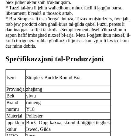
biex jidher aktar sħiħ b'aktar qsim.
* Tazzi tal-bra li jeħlu waħedhom, mhux faċli li jaqgħu barra,
liberament, b'realtà u tħossok artab.
* Bra Strapless li tista 'terġa' tintuża, Tużax moisturizers, fwejjaħ,
trab jew prodotti oħra għall-kura tal-ġilda qabel l-użu, peress li
dan inaqqas l-effett tal-kolla.-Sempliċement aħsel b'ilma sħun u
sapun ħafif imbagħad nixxef bl-arja. Meta l-oġġett ikun niexef, il-
kolla tirriġenera ruħha għall-użu li jmiss - kun żgur li l-wiċċ ikun
ċar minn debris.
Speċifikazzjoni tal-Produzzjoni
Isem
Strapless Buckle Round Bra
Provinċja
zhejiang
Belt
yiwu
Brand
ruineng
numru
Y18
Materjal
Poliester
ippakkjar
Borża Opp, kaxxa, skond il-ħtiġijiet tiegħek
kulur
Iswed, Ġilda
MOQ
3pcs