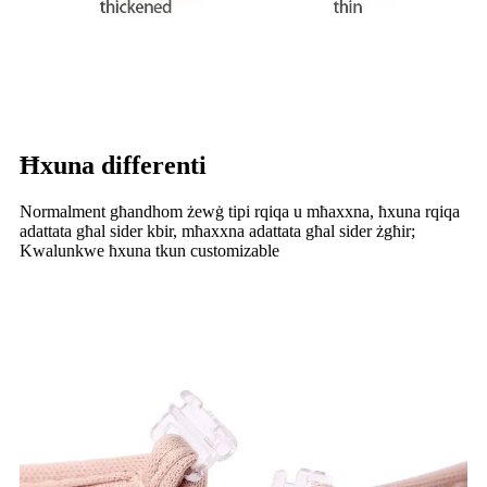
Ħxuna differenti
Normalment għandhom żewġ tipi rqiqa u mħaxxna, ħxuna rqiqa
adattata għal sider kbir, mħaxxna adattata għal sider żgħir;
Kwalunkwe ħxuna tkun customizable