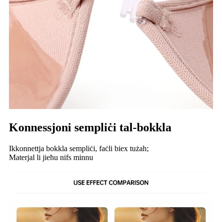
Konnessjoni sempliċi tal-bokkla
Ikkonnettja bokkla sempliċi, faċli biex tużah;
Materjal li jieħu nifs minnu