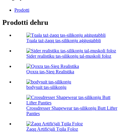
Prodotti
Prodotti dehru
Tqala taż-żaqq tas-silikonju aġġustabbli
Sider realistiku tas-silikonju tal-muskoli foloz
Qoxra tas-Sieq Realistika
bodysuit tas-silikonju
Crossdresser Shapewear tas-silikonju Butt Lifter
Panties
Żaqq Artifiċjali Tqila Foloz