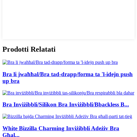
Prodotti Relatati
Bra li jwaħħal/Bra tad-drapp/forma ta 'l-idejn push
up bra
Bra Inviżibbli/Silikon Bra Inviżibbli/Bbackless B...
White Bizzilla Charming Inviżibbli Adeżiv Bra
Għal...