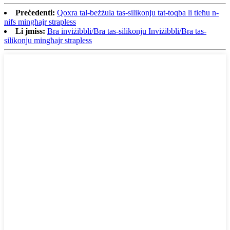
Preċedenti:
Qoxra tal-beżżula tas-silikonju tat-toqba li tieħu n-
nifs mingħajr strapless
Li jmiss:
Bra inviżibbli/Bra tas-silikonju Inviżibbli/Bra tas-
silikonju mingħajr strapless