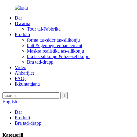
Dar
Dwarna
Tour tal-Fabbrika
Prodotti
forma tas-sider tas-silikonju
butt & ġenbejn enhancemant
Maskra realistika tas-silikonju
bra tas-silikonju & bżieżel tkopri
Bra tad-drapp
Video
Aħbarijiet
FAQs
Ikkuntattjana
English
Dar
Prodotti
Bra tad-drapp
Kategoriji