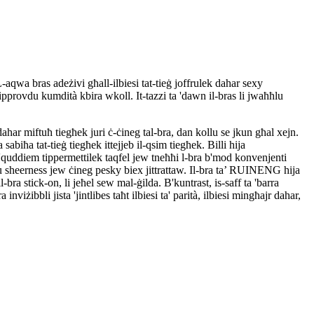
L-aqwa bras adeżivi għall-ilbiesi tat-tieġ joffrulek dahar sexy
provdu kumdità kbira wkoll. It-tazzi ta 'dawn il-bras li jwaħħlu
dahar miftuħ tiegħek juri ċ-ċineg tal-bra, dan kollu se jkun għal xejn.
sabiħa tat-tieġ tiegħek ittejjeb il-qsim tiegħek. Billi hija
 'quddiem tippermettilek taqfel jew tneħħi l-bra b'mod konvenjenti
u sheerness jew ċineg pesky biex jittrattaw. Il-bra ta’ RUINENG hija
-bra stick-on, li jeħel sew mal-ġilda. B'kuntrast, is-saff ta 'barra
nviżibbli jista 'jintlibes taħt ilbiesi ta' parità, ilbiesi mingħajr dahar,