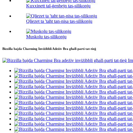
Kuxxinett tal-ġenbejn tas-silikonju
Qliezet ta 'taħt tan-nisa tas-silikonju
Muskolu tas-silikonju
Bizzilla bajda Charming Inviżibbli Adeżiv Bra għall-parti tat-tieġ