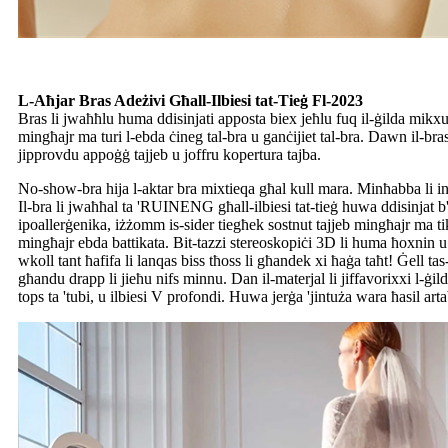
L-Aħjar Bras Adeżivi Għall-Ilbiesi tat-Tieġ Fl-2023
Bras li jwaħħlu huma ddisinjati apposta biex jeħlu fuq il-ġilda mikxufa
mingħajr ma turi l-ebda ċineg tal-bra u ganċijiet tal-bra. Dawn il-b
jipprovdu appoġġ tajjeb u joffru kopertura tajba.
No-show-bra hija l-aktar bra mixtieqa għal kull mara. Minħabba li inti 
Il-bra li jwaħħal ta 'RUINENG għall-ilbiesi tat-tieġ huwa ddisinjat b'sil
ipoallerġenika, iżżomm is-sider tiegħek sostnut tajjeb mingħajr ma t
mingħajr ebda battikata. Bit-tazzi stereoskopiċi 3D li huma ħoxnin u
wkoll tant ħafifa li lanqas biss tħoss li għandek xi ħaġa taħt! Ġell tas
għandu drapp li jieħu nifs minnu. Dan il-materjal li jiffavorixxi l-ġilda 
tops ta 'tubi, u ilbiesi V profondi. Huwa jerġa 'jintuża wara ħasil ar