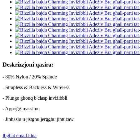
Deskrizzjoni qasira:
- 80% Nylon / 20% Spande
- Strapless & Backless & Wireless
- Plunge għonq b'clasp inviżibbli
- Appoġġ massimu
- Jinħaslu u jistgħu jerġgħu jintużaw
Ibgħat email lilna