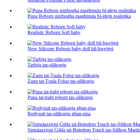
Pupa Reborn miżbugħa magħmula bl-idejn realistika
Realistic Reborn Soft baby
New Silicone Reborn baby doll bil-ħwejjeġ
Tarbija tas-silikonju
Żaqq tat-Tqala Foloz tas-silikonju
Pupa tat-trabi reborn tas-silikonju
Bodysuit tas-silikonju għan-nisa
Simulazzjoni Ġilda tal-Bniedem Touch tas-Silikon Mard