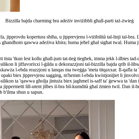
Bizzilla bajda charming bra adeżiv inviżibbli għall-parti taż-żwieġ
, jipprovdu kopertura sħiħa, u jipprevjenu l-viżibilità tal-linji tal-bra. 
ras għandhom qawwa adeżiva kbira; huma jeħel għal sigħat twal. Huma jip
tista 'tkun lest kollu għall-jum tat-tieġ tiegħek, imma jekk l-ilbies tad-
ikon li jiffavorixxi l-ġilda u dekorazzjoni tal-bizzilla bajda qrib il-libsa 
ikkawża l-ebda reazzjoni u lanqas ma tweġġa 'meta titqaxxar. Il-qafla ta
 opaki biex jipprevjenu sagging, m'hemm l-ebda kwistjonijiet li jinvolv
-silikon ta 'qawwa għolja jintuża biex jagħmel is-saff ta' ġewwa ta 'dan il
jippermetti lill-utent jilbes il-bra bil-kumdità għal żmien twil. Dan il-bra i
tab b'ilma sħun u sapun.