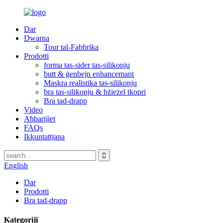
Dar
Dwarna
Tour tal-Fabbrika
Prodotti
forma tas-sider tas-silikonju
butt & ġenbejn enhancemant
Maskra realistika tas-silikonju
bra tas-silikonju & bżieżel tkopri
Bra tad-drapp
Video
Aħbarijiet
FAQs
Ikkuntattjana
English
Dar
Prodotti
Bra tad-drapp
Kategoriji