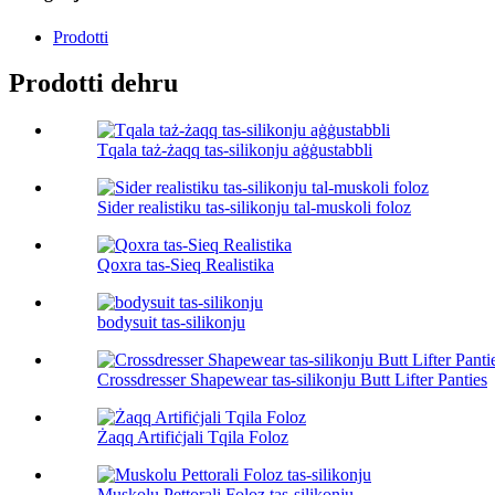
Prodotti
Prodotti dehru
Tqala taż-żaqq tas-silikonju aġġustabbli
Sider realistiku tas-silikonju tal-muskoli foloz
Qoxra tas-Sieq Realistika
bodysuit tas-silikonju
Crossdresser Shapewear tas-silikonju Butt Lifter Panties
Żaqq Artifiċjali Tqila Foloz
Muskolu Pettorali Foloz tas-silikonju