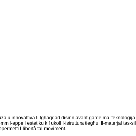
uża u innovattiva li tgħaqqad disinn avant-garde ma 'teknoloġija
m l-appell estetiku kif ukoll l-istruttura tiegħu. Il-materjal tas-
permetti l-libertà tal-moviment.