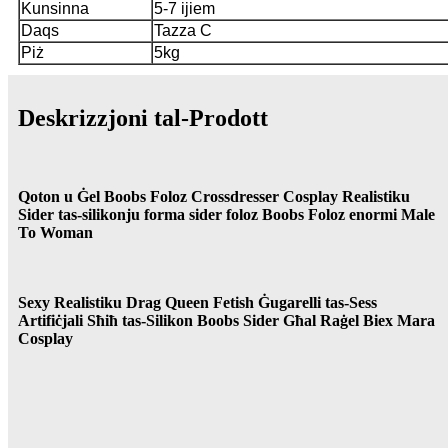
Kunsinna
5-7 ijiem
Daqs
Tazza C
Piż
5kg
Deskrizzjoni tal-Prodott
Qoton u Ġel Boobs Foloz Crossdresser Cosplay Realistiku
Sider tas-silikonju forma sider foloz Boobs Foloz enormi Male
To Woman
Sexy Realistiku Drag Queen Fetish Ġugarelli tas-Sess
Artifiċjali Sħiħ tas-Silikon Boobs Sider Għal Raġel Biex Mara
Cosplay