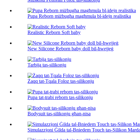
Pupa Reborn miżbugħa magħmula bl-idejn realistika
Realistic Reborn Soft baby
New Silicone Reborn baby doll bil-ħwejjeġ
Tarbija tas-silikonju
Żaqq tat-Tqala Foloz tas-silikonju
Pupa tat-trabi reborn tas-silikonju
Bodysuit tas-silikonju għan-nisa
Simulazzjoni Ġilda tal-Bniedem Touch tas-Silikon Mard