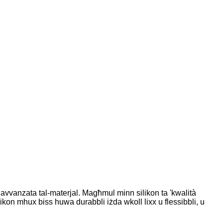
 avvanzata tal-materjal. Magħmul minn silikon ta 'kwalità
silikon mhux biss huwa durabbli iżda wkoll lixx u flessibbli, u