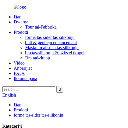
Dar
Dwarna
Tour tal-Fabbrika
Prodotti
forma tas-sider tas-silikonju
butt & ġenbejn enhancemant
Maskra realistika tas-silikonju
bra tas-silikonju & bżieżel tkopri
Bra tad-drapp
Video
Aħbarijiet
FAQs
Ikkuntattjana
English
Dar
Prodotti
forma tas-sider tas-silikonju
Kategoriji