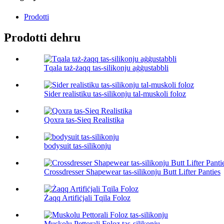
Prodotti
Prodotti dehru
Tqala taż-żaqq tas-silikonju aġġustabbli
Sider realistiku tas-silikonju tal-muskoli foloz
Qoxra tas-Sieq Realistika
bodysuit tas-silikonju
Crossdresser Shapewear tas-silikonju Butt Lifter Panties
Żaqq Artifiċjali Tqila Foloz
Muskolu Pettorali Foloz tas-silikonju