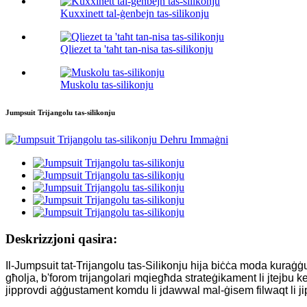
Kuxxinett tal-ġenbejn tas-silikonju
Qliezet ta 'taħt tan-nisa tas-silikonju
Muskolu tas-silikonju
Jumpsuit Trijangolu tas-silikonju
Deskrizzjoni qasira:
Il-Jumpsuit tat-Trijangolu tas-Silikonju hija biċċa moda kuraġġ
għolja, b'forom trijangolari mqiegħda strateġikament li jtejbu kem
jipprovdi aġġustament komdu li jdawwal mal-ġisem filwaqt li jip