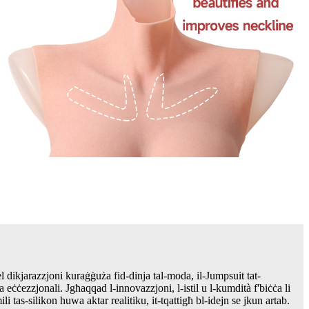
l dikjarazzjoni kuraġġuża fid-dinja tal-moda, il-Jumpsuit tat-
a eċċezzjonali. Jgħaqqad l-innovazzjoni, l-istil u l-kumdità f'biċċa li
li tas-silikon huwa aktar realitiku, it-tqattigħ bl-idejn se jkun artab.