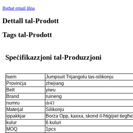
Ibgħat email lilna
Dettall tal-Prodott
Tags tal-Prodott
Speċifikazzjoni tal-Produzzjoni
Isem
Jumpsuit Trijangolu tas-silikonju
Provinċja
zhejiang
Belt
yiwu
Brand
ruineng
numru
dr43
Materjal
Silikonju
ippakkjar
Borża Opp, kaxxa, skond il-ħtiġijiet tiegħ
kulur
6 kuluri
MOQ
1pcs