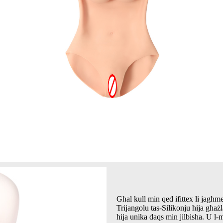
Għal kull min qed ifittex li jagħme
Trijangolu tas-Silikonju hija għażl
hija unika daqs min jilbisha. U l-mi